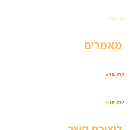
אודות
לקוחות והמלצות
הבלוג
צרו קשר
מאמרים
פעילויות לגמלאים – לחודש האזרח הותיק, ולכל השנה!
מי שמכיר אותנו כבר יודע – זה לא סוד שהקהל
קרא עוד »
כמה עולה ערב זמר עברי?
אז כמה עולה להזמין ערב זמר / שירה בציבור? אנחנו
קרא עוד »
ליצירת קשר