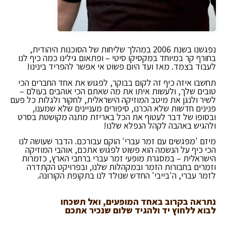
נפגשנו בשנת 2006 במהלך שליחות של הסוכנות היהודית,
בחורף קר במיוחד במקסיקו סיטי – ופתאום גילינו כמה כיף לנו
לעבוד בצמד. מאז ועד היום פשוט אי אפשר להפריד בינינו!
תחשבו איזה כיף זה לקום בבוקר, לפגוש את אחד החברים הכי
טובים שלך, ולעשות איתו את מה שאתם הכי אוהבים בעולם –
לשיר ולנגן את מיטב המוזיקה הישראלית, לחקור ולגלות כל פעם
פנינים חדשות שלא הכרנו, סיפורים מעניינים שלא שמענו,
ובסופו של דבר לעטוף את הכל באריזת מתנה מקושטת בסרט
ולהגיש באהבה לקהל הנפלא שלנו!
מיזם 'מפגשים עם זמר עברי' הוקם עבורכם. הדבר שעושה לנו
הכי כיף על הנשמה הוא פשוט לפגוש אתכם, אוהבי המוזיקה
הישראלית – במסגרת
מופעי זמר עברי
ברחבי הארץ, כזמרות
וזמרים בחבורות הזמר ובמקהלות שלנו, ובפרויקט
הקתדרה
לזמר עברי
, ה'בייבי' החדש שנולד לנו בתקופת הקורונה.
נתראה בקרוב באחד המופעים, ואל תשכחו
לבוא ללחוץ יד ולהגיד שלום שנכיר אתכם