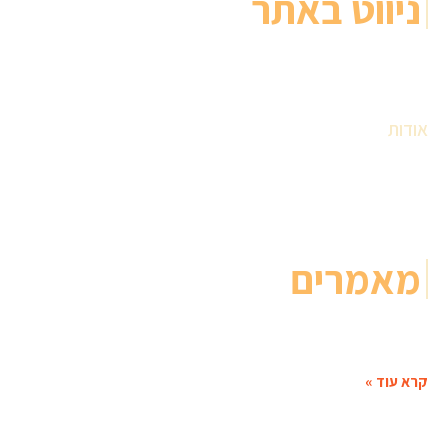
ניווט באתר
ראשי
מופעים קרובים
מועדון זמר
אודות
לקוחות והמלצות
הבלוג
צרו קשר
מאמרים
פעילויות לגמלאים – לחודש האזרח הותיק, ולכל השנה!
מי שמכיר אותנו כבר יודע – זה לא סוד שהקהל
קרא עוד »
כמה עולה ערב זמר עברי?